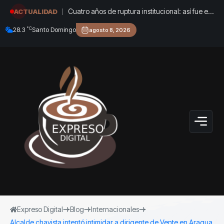
Cuatro años de ruptura institucional: así fue el
ACTUALIDAD
gobierno de Gustavo Petro en sus choques
°C
28.3
Santo Domingo
agosto 8, 2026
con las Cortes, el Congreso y el Banco de la
República
Expreso Digital
Blog
Internacionales
Alcalde chavista intentó intimidar a dirigente de Vente en Aragua