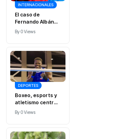
INTERNACIONALES
El caso de
Fernando Albán
llegará a la
By
0 Views
CorteIDH
DEPORTES
Boxeo, esports y
atletismo centran
la atención en la
By
0 Views
penúltima
jornada de Santo
Domingo 2026