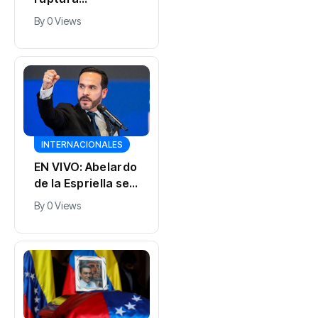
institucional: así
By
0 Views
fue el gobierno de
Gustavo Petro en
sus choques con
las Cortes, el
Congreso y el
Banco de la
República
INTERNACIONALES
EN VIVO: Abelardo
de la Espriella se
prepara para
By
0 Views
asumir como
presidente de
Colombia,
marcando el
regreso de la
derecha al país