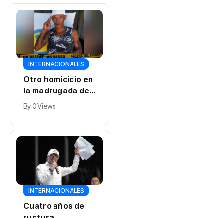
INTERNACIONALES
Otro homicidio en
la madrugada de
este jueves
By
0 Views
estremece a
Cárdenas,
Matanzas
INTERNACIONALES
Cuatro años de
ruptura