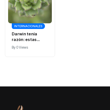
INTERNACIONALES
Darwin tenía
razón: estas
plantas son
By
0 Views
carnívoras