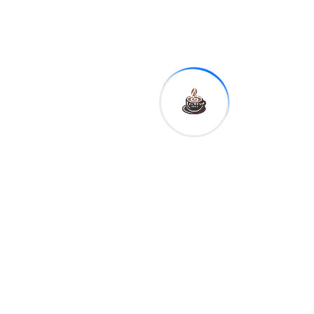
Tags:
Sha
re:
Expreso
Digital RD